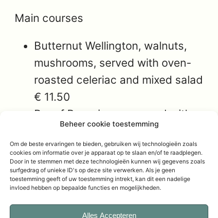
Main courses
Butternut Wellington, walnuts,
mushrooms, served with oven-
roasted celeriac and mixed salad
€ 11.50
Boeuf Bourgignon, served with
Beheer cookie toestemming
gratin Dauphinois, oven-roasted
Om de beste ervaringen te bieden, gebruiken wij technologieën zoals
celeriac and salad € 12.50
cookies om informatie over je apparaat op te slaan en/of te raadplegen.
Door in te stemmen met deze technologieën kunnen wij gegevens zoals
surfgedrag of unieke ID's op deze site verwerken. Als je geen
26 november 2024
Evenementen
toestemming geeft of uw toestemming intrekt, kan dit een nadelige
invloed hebben op bepaalde functies en mogelijkheden.
Alles Accepteren