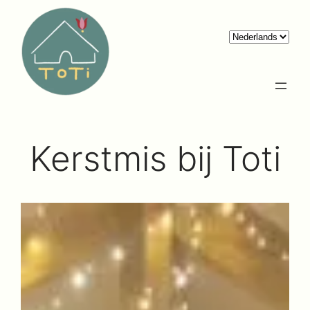
Ga
naar
de
inhoud
Kerstmis bij Toti