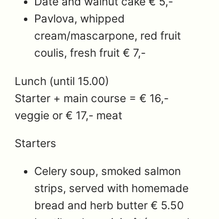
Date and walnut cake € 5,-
Pavlova, whipped
cream/mascarpone, red fruit
coulis, fresh fruit € 7,-
Lunch (until 15.00)
Starter + main course = € 16,-
veggie or € 17,- meat
Starters
Celery soup, smoked salmon
strips, served with homemade
bread and herb butter € 5.50